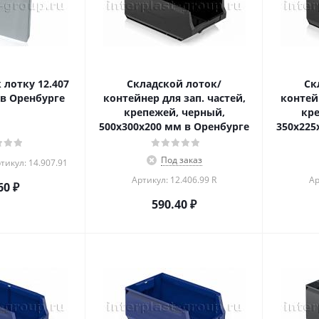
 лотку 12.407
Складской лоток/
Ск
 в Оренбурге
контейнер для зап. частей,
контейн
крепежей, черный,
кре
500x300x200 мм в Оренбурге
350x225
Под заказ
тикул: 14.907.91
Артикул: 12.406.99 R
Ар
60
₽
590.40
₽