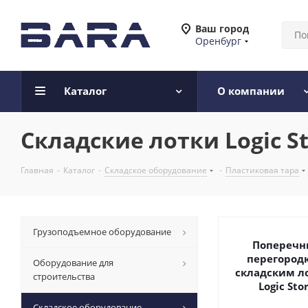
Ваш город
Оренбург
Каталог
О компании
Складские лотки Logic S
Главная
-
Каталог
-
Складское оборудование
-
Пластиковая тара
Грузоподъемное оборудование
Поперечн
перегородк
Оборудование для
складским л
строительства
Logic Sto
Складское оборудование