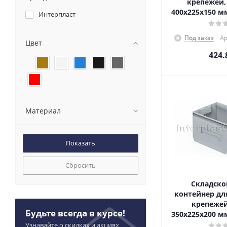
крепежей,
400x225x150 м
Интерпласт
Под заказ
Ар
Цвет
424.
Материал
Сбросить
Складско
контейнер для
крепежей
Будьте всегда в курсе!
350x225x200 м
Узнавайте о скидках и акциях