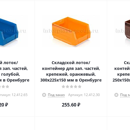
й лоток/
Складской лоток/
Ск
 зап. частей,
контейнер для зап. частей,
контейн
 голубой,
крепежей, оранжевый,
крепе
м в Оренбурге
300x225x150 мм в Оренбурге
250x150
тикул: 12.412.65
Под заказ
Артикул: 12.412.30
Под з
20
₽
255.60
₽