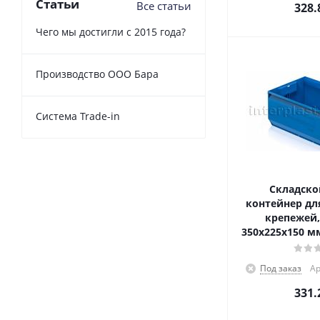
Статьи
Все статьи
328.
Чего мы достигли с 2015 года?
Производство ООО Бара
Cистема Trade-in
Складско
контейнер для
крепежей,
350x225x150 м
Под заказ
Ар
331.