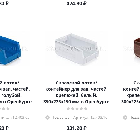
80
₽
424.80
₽
й лоток/
Складской лоток/
Ск
 зап. частей,
контейнер для зап. частей,
контейн
 голубой,
крепежей, белый,
крепе
м в Оренбурге
350x225x150 мм в Оренбурге
300x225
тикул: 12.403.65
Под заказ
Артикул: 12.403.10
Под з
20
₽
331.20
₽