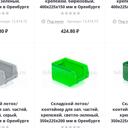
 зеленый,
крепежей, бирюзовый,
креп
м в Оренбурге
400x225x150 мм в Оренбурге
400x225
тикул: 12.414.72
Под заказ
Артикул: 12.414.75
Под з
80
₽
424.80
₽
й лоток/
Складской лоток/
Ск
 зап. частей,
контейнер для зап. частей,
контейн
, серый,
крепежей, светло-зеленый,
кре
м в Оренбурге
350x225x200 мм в Оренбурге
350x225