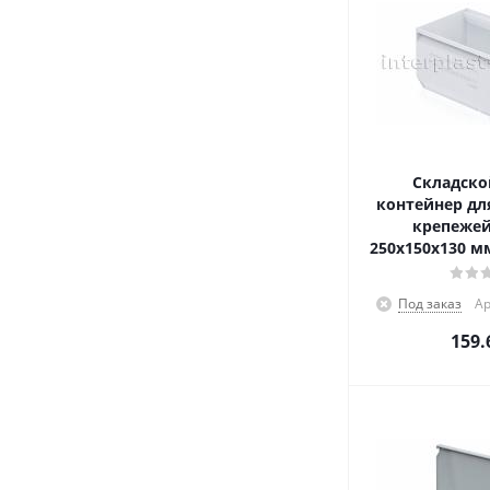
Складско
контейнер для
крепежей
250x150x130 м
Под заказ
Ар
159.