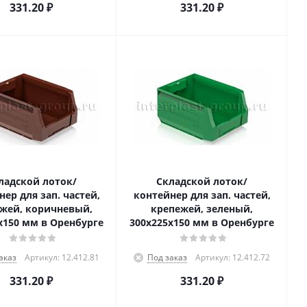
331.20
₽
331.20
₽
ладской лоток/
Складской лоток/
ер для зап. частей,
контейнер для зап. частей,
жей, коричневый,
крепежей, зеленый,
x150 мм в Оренбурге
300x225x150 мм в Оренбурге
аказ
Артикул: 12.412.81
Под заказ
Артикул: 12.412.72
331.20
₽
331.20
₽