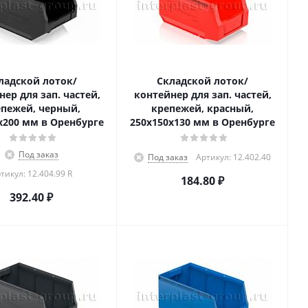
ладской лоток/
Складской лоток/
ер для зап. частей,
контейнер для зап. частей,
пежей, черный,
крепежей, красный,
x200 мм в Оренбурге
250x150x130 мм в Оренбурге
Под заказ
Под заказ
Артикул: 12.402.40
тикул: 12.404.99 R
184.80
₽
392.40
₽