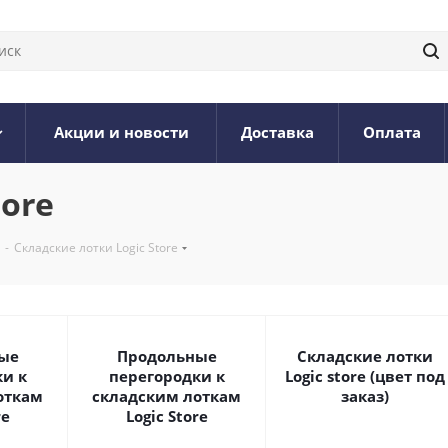
Акции и новости
Доставка
Оплата
tore
-
Складские лотки Logic Store
ые
Продольные
Складские лотки
и к
перегородки к
Logic store (цвет под
откам
складским лоткам
заказ)
re
Logic Store