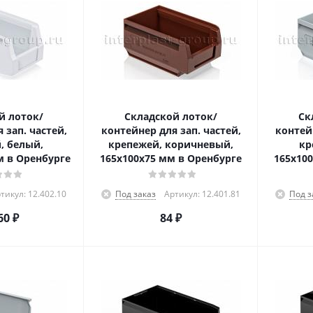
й лоток/
Складской лоток/
Ск
 зап. частей,
контейнер для зап. частей,
контейн
, белый,
крепежей, коричневый,
кр
м в Оренбурге
165x100x75 мм в Оренбурге
165x10
тикул: 12.402.10
Под заказ
Артикул: 12.401.81
Под з
60
₽
84
₽