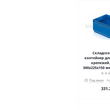
Складско
контейнер для
крепежей,
300x225x150 м
Под заказ
Ар
331.