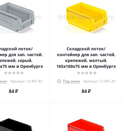
ладской лоток/
Складской лоток/
ер для зап. частей,
контейнер для зап. частей,
епежей, серый,
крепежей, желтый,
0x75 мм в Оренбурге
165x100x75 мм в Оренбурге
аказ
Артикул: 12.401.92
Под заказ
Артикул: 12.401.20
84
₽
84
₽