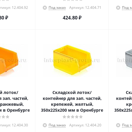
тикул: 12.404.92
Под заказ
Артикул: 12.404.71
Под з
80
₽
424.80
₽
й лоток/
Складской лоток/
Ск
 зап. частей,
контейнер для зап. частей,
контейн
оранжевый,
крепежей, желтый,
кр
м в Оренбурге
350x225x200 мм в Оренбурге
350x225
тикул: 12.404.30
Под заказ
Артикул: 12.404.20
Под з