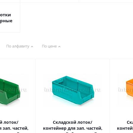
лотки
черные
По алфавиту
По цене
й лоток/
Складской лоток/
Ск
 зап. частей,
контейнер для зап. частей,
контейн