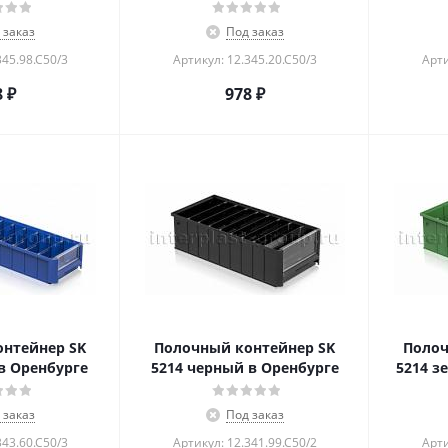
 заказ
Под заказ
345.98.С50/3
Артикул: 12.345.20.С50/3
Арти
8
₽
978
₽
нтейнер SK
Полочный контейнер SK
Полоч
в Оренбурге
5214 черный в Оренбурге
5214 з
 заказ
Под заказ
343.60.С50/3
Артикул: 12.341.99.С50/2
Арти