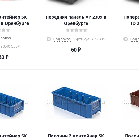
нтейнер SK
Передняя панель VP 2309 в
Попер
 в Оренбурге
Оренбурге
TD 
 заказ
Под заказ
Артикул: VP 2309
Под 
330.40.С50/1
60
₽
80
₽
нтейнер SK
Полочный контейнер SK
Полоч