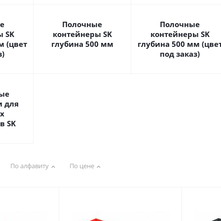
е
Полочные
Полочные
ы SK
контейнеры SK
контейнеры SK
м (цвет
глубина 500 мм
глубина 500 мм (цве
з)
под заказ)
ые
и для
х
в SK
По алфавиту
По цене