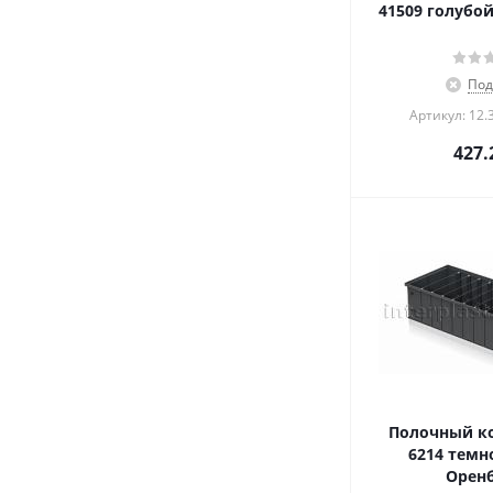
41509 голубой
Под
Артикул: 12.
427.
Полочный ко
6214 темн
Оренб