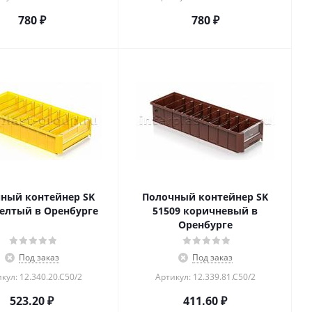
780
₽
780
₽
ный контейнер SK
Полочный контейнер SK
желтый в Оренбурге
51509 коричневый в
Оренбурге
Под заказ
Под заказ
кул: 12.340.20.С50/2
Артикул: 12.339.81.С50/2
523.20
₽
411.60
₽