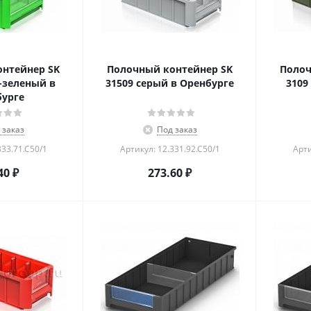
нтейнер SK
Полочный контейнер SK
Полоч
-зеленый в
31509 серый в Оренбурге
3109
урге
 заказ
Под заказ
333.71.С50/1
Артикул: 12.331.92.С50/1
Арти
40
₽
273.60
₽