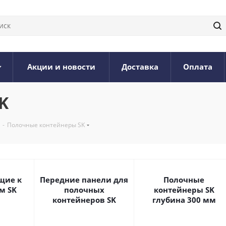
Акции и новости
Доставка
Оплата
K
-
Полочные контейнеры SK
щие к
Передние панели для
Полочные
м SK
полочных
контейнеры SK
контейнеров SK
глубина 300 мм