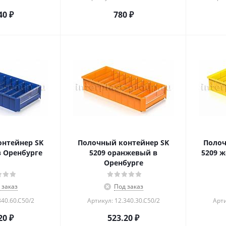
40
₽
780
₽
нтейнер SK
Полочный контейнер SK
Полоч
в Оренбурге
5209 оранжевый в
5209 
Оренбурге
 заказ
Под заказ
340.60.С50/2
Артикул: 12.340.30.С50/2
Арти
20
₽
523.20
₽