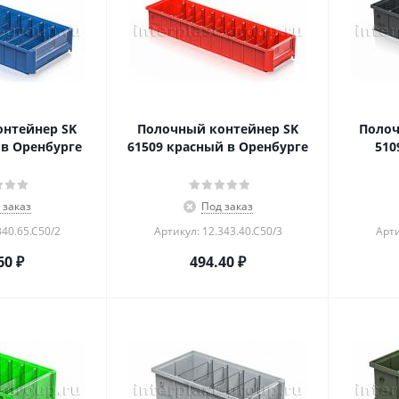
нтейнер SK
Полочный контейнер SK
Полоч
 в Оренбурге
61509 красный в Оренбурге
510
 заказ
Под заказ
340.65.С50/2
Артикул: 12.343.40.С50/3
Арти
60
₽
494.40
₽