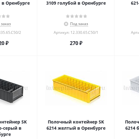
 в Оренбурге
3109 голубой в Оренбурге
621
 заказ
Под заказ
335.65.С50/2
Артикул: 12.330.65.С50/1
Арти
20
₽
270
₽
нтейнер SK
Полочный контейнер SK
Полоч
о-серый в
6214 желтый в Оренбурге
6214 
урге