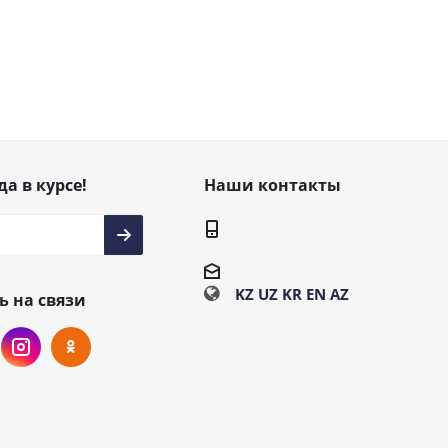
да в курсе!
Наши контакты
KZ
UZ
KR
EN
AZ
ь на связи