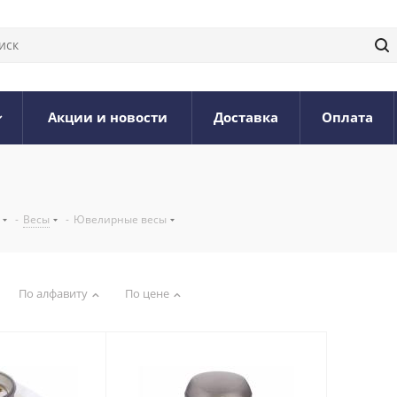
Акции и новости
Доставка
Оплата
-
Весы
-
Ювелирные весы
По алфавиту
По цене