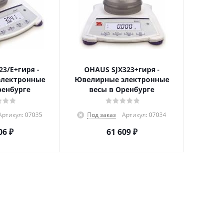
3/E+гиря -
OHAUS SJX323+гиря -
электронные
Ювелирные электронные
ренбурге
весы в Оренбурге
Артикул: 07035
Под заказ
Артикул: 07034
06
₽
61 609
₽