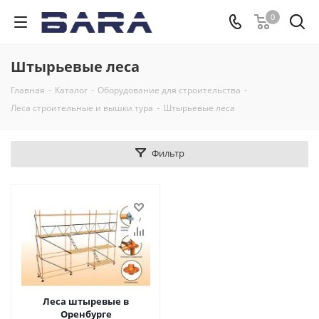
0
Штырьевые леса
Главная
-
Каталог
-
Оборудование для строительства
-
Леса строительные и вышки тура
-
Штырьевые леса
Фильтр
Леса штыревые в
Оренбурге