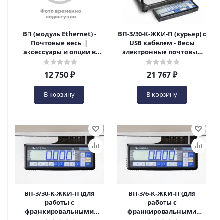
ВП (модуль Ethernet) -
ВП-3/30-К-ЖКИ-П (курьер) с
Почтовые весы |
USB кабелем - Весы
аксессуары и опции в
электронные почтовые
Оренбурге
специализированные в
Оренбурге
12 750
₽
21 767
₽
В корзину
В корзину
ВП-3/30-К-ЖКИ-П (для
ВП-3/6-К-ЖКИ-П (для
работы с
работы с
франкировальными
франкировальными