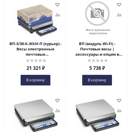
ВП-3/30-К-ЖКИ-П (курьер) -
ВП (модуль Wi-Fi) -
Весы электронные
Почтовые весы |
почтовые
аксессуары и опции в
специализированные в
Оренбурге
Оренбурге
21 321
₽
5 738
₽
В корзину
В корзину