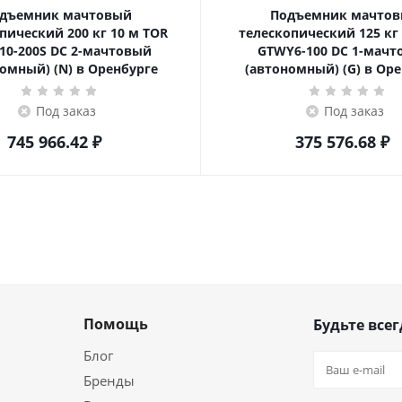
дъемник мачтовый
Подъемник мачто
ский 200 кг 10 м TOR
телескопический 125 кг 6 м TOR
10-200S DC 2-мачтовый
GTWY6-100 DC 1-мач
омный) (N) в Оренбурге
(автономный) (G) в Ор
Под заказ
Под заказ
745 966.42
₽
375 576.68
₽
Помощь
Будьте всег
Блог
Бренды