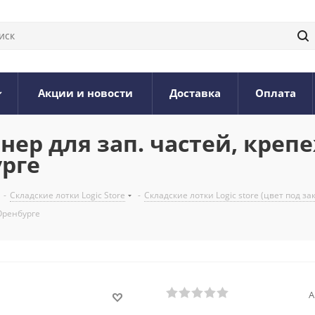
Акции и новости
Доставка
Оплата
нер для зап. частей, креп
урге
-
Складские лотки Logic Store
-
Складские лотки Logic store (цвет под за
Оренбурге
А