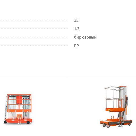
23
1,3
бирюзовый
РР