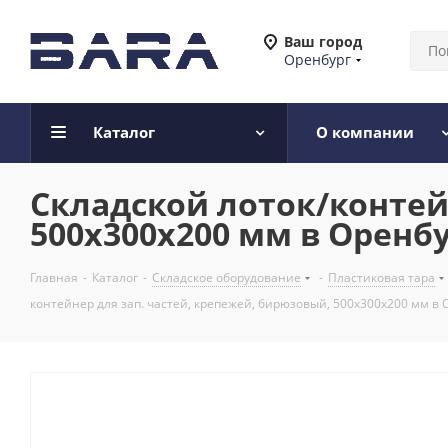
Ваш город
Оренбург
Каталог
О компании
Складской лоток/контей
500x300x200 мм в Оренб
Главная
-
Каталог
-
Складское оборудование
-
Пластиковая тара
контейнер для зап. частей, крепежей, бирюзовый, 500x300x200 мм в 