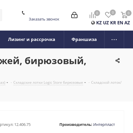
0
0
0
0
Заказать звонок
KZ
UZ
KR
EN
AZ
Лизинг и рассрочка
Франшиза
ежей, бирюзовый,
каз)
-
Складские лотки Logic Store бирюзовые
-
Складской лоток/
ртикул:
12.406.75
Производитель:
Интерпласт