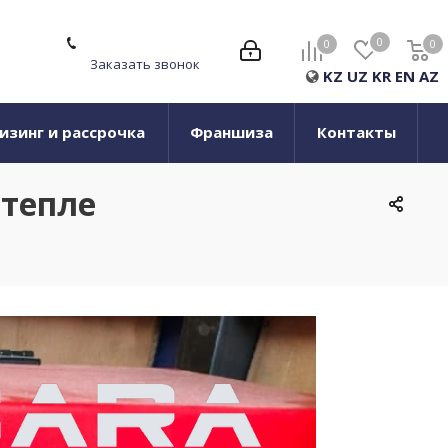
0
0
0
0
Заказать звонок
KZ
UZ
KR
EN
AZ
изинг и рассрочка
Франшиза
Контакты
 тепле